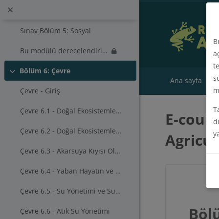
Ana içeriğe git
İlgili Linkler
Sınav Bölüm 5: Sosyal
B
Bu modülü derecelendirin - Bölüm 5: Sosyal
a
t
Bölüm 6: Çevre
Daralt
s
Ana sayfa
To
m
Çevre - Giriş
T
Çevre 6.1 - Doğal Ekosistemler ve Sit Alanları
E-cours
d
Çevre 6.2 - Doğal Ekosistemlerin Korunması ve Geliştirilmesi
y
Agricul
Çevre 6.3 - Akarsuya Kıyısı Olan Tampon Bölgeler
Çevre 6.4 - Yaban Hayatın ve Biyolojik Çeşitliliğin Korunması
Çevre 6.5 - Su Yönetimi ve Suyun Korunması
Böl
Çevre 6.6 - Atık Su Yönetimi