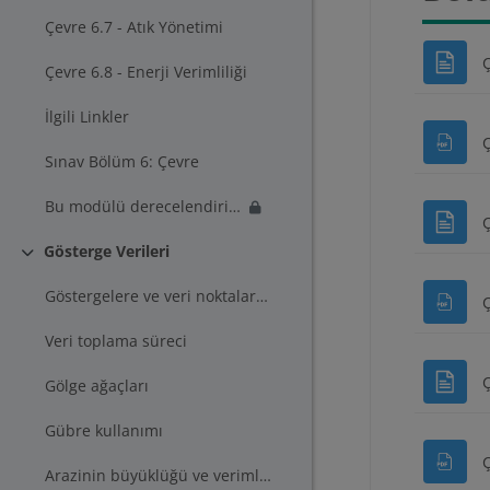
Çevre 6.7 - Atık Yönetimi
Ç
Çevre 6.8 - Enerji Verimliliği
İlgili Linkler
Ç
Sınav Bölüm 6: Çevre
Bu modülü derecelendirin - Bölüm 6: Çevre
Ç
Gösterge Verileri
Daralt
Göstergelere ve veri noktalarına giriş
Ç
Veri toplama süreci
Ç
Gölge ağaçları
Gübre kullanımı
Arazinin büyüklüğü ve verimlilik