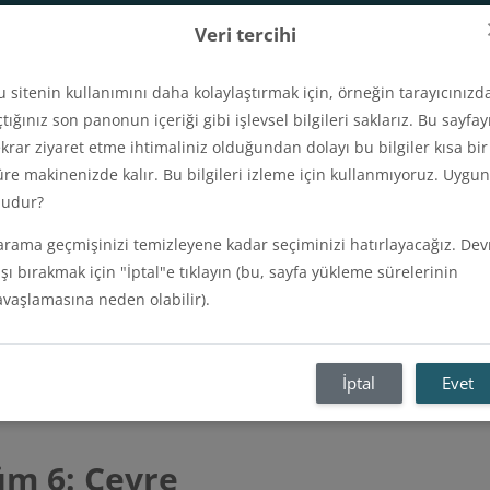
Veri tercihi
Kullanıcı adı
u sitenin kullanımını daha kolaylaştırmak için, örneğin tarayıcınızd
çtığınız son panonun içeriği gibi işlevsel bilgileri saklarız. Bu sayfay
ekrar ziyaret etme ihtimaliniz olduğundan dolayı bu bilgiler kısa bir
üre makinenizde kalır. Bu bilgileri izleme için kullanmıyoruz. Uygun
ols
E-Kurslar
Destek
Gizlilik Politikası
udur?
arama geçmişinizi temizleyene kadar seçiminizi hatırlayacağız. Dev
e / SAS41 - TR - Rainforest All
ışı bırakmak için "İptal"e tıklayın (bu, sayfa yükleme sürelerinin
avaşlamasına neden olabilir).
ture Standard V1.4
İptal
Evet
üm 6: Çevre