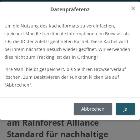
Zum Hauptinhalt
×
Datenpräferenz
Um die Nutzung des Kachelformats zu vereinfachen,
Anmeldename
speichert Moodle funktionale Informationen im Browser ab,
z.B. die ID der zuletzt geöffneten Kachel. Diese Kachel wird
Kursindex öffnen
Blo
Kennwort
Login
bei Ihrem nächsten Besuch wieder geöffnet. Wir verwenden
dies nicht zum Tracking. Ist das in Ordnung?
Ihre Wahl bleibt gespeichert, bis Sie Ihren Browserverlauf
Startseite
Tools
Mehr
löschen. Zum Deaktivieren der Funktion klicken Sie auf
Kurse 
"Abbrechen".
E-course / DNS51 - DE - Von
Version 1.3 zu 1.4: Änderungen
Abbrechen
Ja
am Rainforest Alliance
Standard für nachhaltige