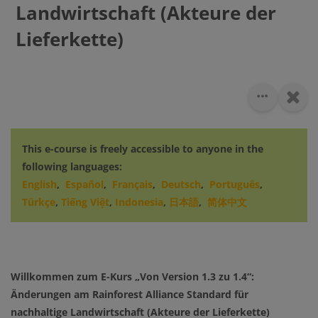
Landwirtschaft (Akteure der
Lieferkette)
This e-course is freely accessible to anyone in the
following languages:
English
,
Español
,
Français
,
Deutsch
,
Português
,
Türkçe
,
Tiếng Việt
,
Indonesia
,
日本語
,
简体中文
Willkommen zum E-Kurs „Von Version 1.3 zu 1.4“:
Änderungen am Rainforest Alliance Standard für
nachhaltige Landwirtschaft (Akteure der Lieferkette)