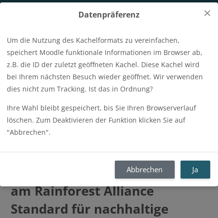
Zum Hauptinhalt
×
Datenpräferenz
Um die Nutzung des Kachelformats zu vereinfachen,
Anmeldename
speichert Moodle funktionale Informationen im Browser ab,
z.B. die ID der zuletzt geöffneten Kachel. Diese Kachel wird
Kursindex öffnen
Blo
Kennwort
Login
bei Ihrem nächsten Besuch wieder geöffnet. Wir verwenden
dies nicht zum Tracking. Ist das in Ordnung?
Ihre Wahl bleibt gespeichert, bis Sie Ihren Browserverlauf
Startseite
Tools
Mehr
löschen. Zum Deaktivieren der Funktion klicken Sie auf
Kurse 
"Abbrechen".
E-course / DNS51 - DE - Von
Version 1.3 zu 1.4: Änderungen
Abbrechen
Ja
am Rainforest Alliance
Standard für nachhaltige