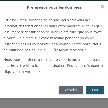
Passer au contenu principal
×
Préférence pour les données
Pour faciliter l’utilisation de ce site, nous stockons des
Nom d’utilisateur
informations fonctionnelles dans votre navigateur, telles que
le numéro d’identification de la dernière tuile que vous avez
Ouvrir l’index du cours
Mot de passe
Connexion
ouverte. Cela reste sur votre machine pendant un court
instant au cas où vous visiteriez à nouveau cette page. Nous
ne l’utilisons pas pour le suivi. Êtes-vous d’accord ?
Accueil
Tools
Plus
Nous nous souviendrons de votre choix jusqu’à ce que vous
Recher
effaciez votre historique de navigation. Pour vous désabonner,
cliquez sur « Annuler ».
E-course / SAS41 - FR -
Rainforest Alliance Sustainable
Annuler
Oui
Agriculture Standard V1.4