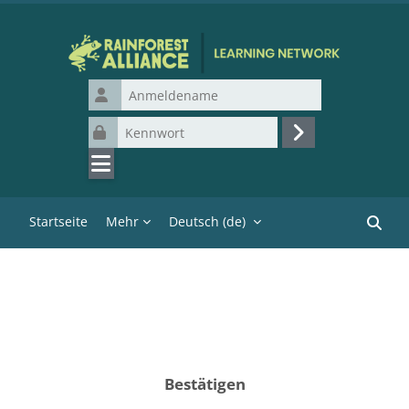
Zum Hauptinhalt
Anmeldename
Kennwort
Login
Startseite
Mehr
Deutsch ‎(de)‎
Kurse 
Bestätigen