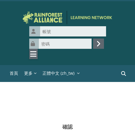
跳至主內容
帳號
密碼
登入
首頁
更多
正體中文 ‎(zh_tw)‎
搜尋課
確認