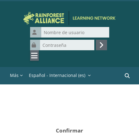
Salta al contenido principal
Nombre de usuario
Contraseña
Acceder
Más
Español - Internacional ‎(es)‎
Buscar
Confirmar