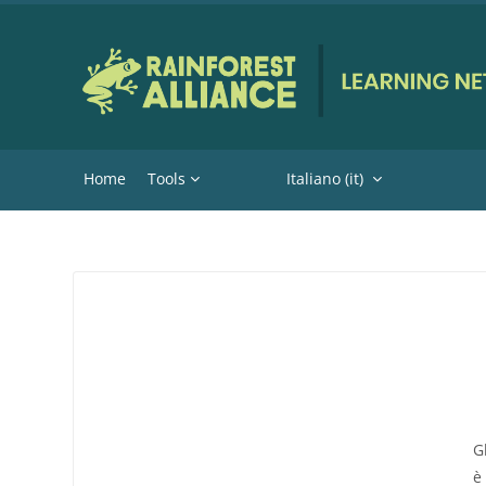
Vai al contenuto principale
Home
Tools
Italiano ‎(it)‎
G
è