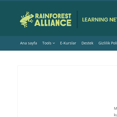
Ana içeriğe git
Ana sayfa
Tools
E-Kurslar
Destek
Gizlilik Pol
M
k