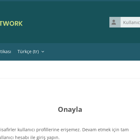
Kullanıcı adı
itikası
Türkçe ‎(tr)‎
Onayla
isafirler kullanıcı profillerine erişemez. Devam etmek için tam
ullanıcı hesabı ile giriş yapın.