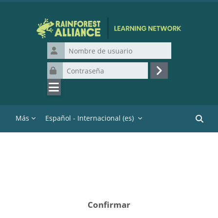
Salta al contenido principal
Nombre de usuario
Contraseña
Acceder
Más
Español - Internacional ‎(es)‎
Buscar
Confirmar