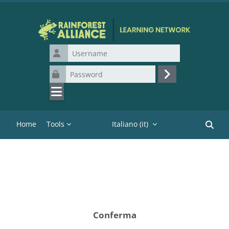
Vai al contenuto principale
Username
Password
Login
Home
Tools
Italiano ‎(it)‎
Cerca c
Conferma