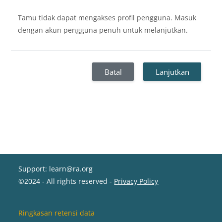
Tamu tidak dapat mengakses profil pengguna. Masuk
dengan akun pengguna penuh untuk melanjutkan.
Batal
Lanjutkan
Support: learn@ra.org
©2024 - All rights reserved -
Privacy Policy
Ringkasan retensi data