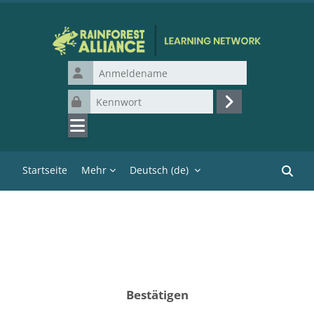
Zum Hauptinhalt
Anmeldename
Kennwort
Login
Startseite
Mehr
Deutsch ‎(de)‎
Kurse 
Bestätigen