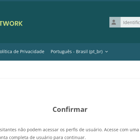
Identificação 
olítica de Privacidade
Português - Brasil ‎(pt_br)‎
Confirmar
isitantes não podem acessar os perfis de usuário. Acesse com uma
onta completa de usuário para continuar.