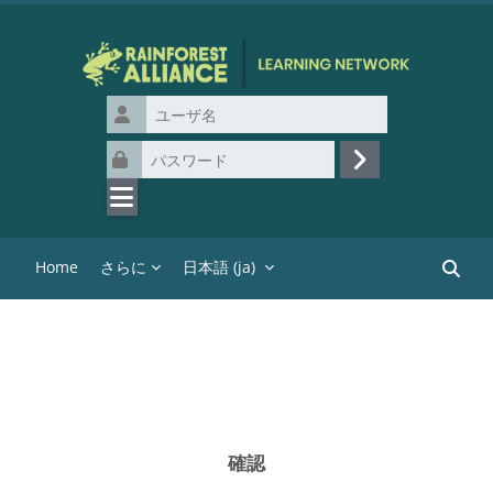
メインコンテンツへスキップする
ユーザ名
パスワード
ログイン
Home
さらに
日本語 ‎(ja)‎
コース
確認