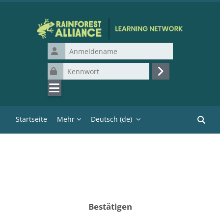
Zum Hauptinhalt
Anmeldename
Kennwort
Login
Startseite
Mehr
Deutsch ‎(de)‎
Kurse 
Bestätigen