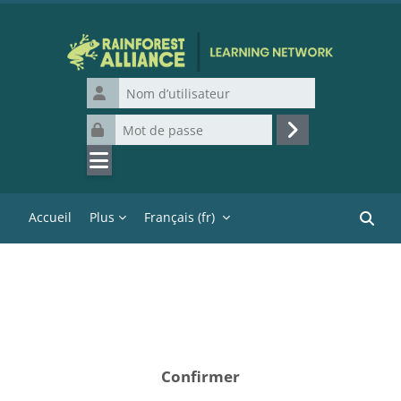
Passer au contenu principal
Nom d’utilisateur
Mot de passe
Connexion
Accueil
Plus
Français ‎(fr)‎
Recher
Confirmer