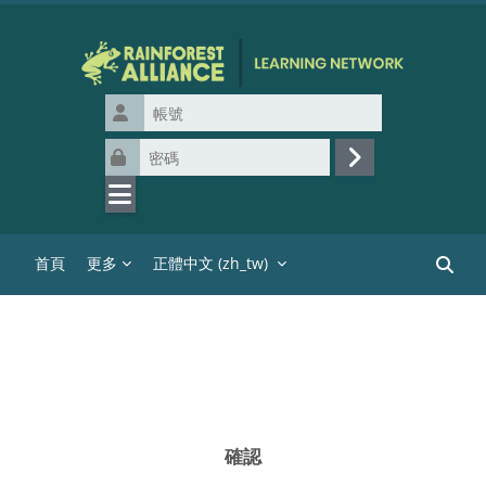
跳至主內容
帳號
密碼
登入
首頁
更多
正體中文 ‎(zh_tw)‎
搜尋課
確認