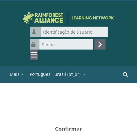
Ir para o conteúdo principal
Identificação de usuário
Senha
Acessar
Mais
Português - Brasil ‎(pt_br)‎
Buscar
Confirmar