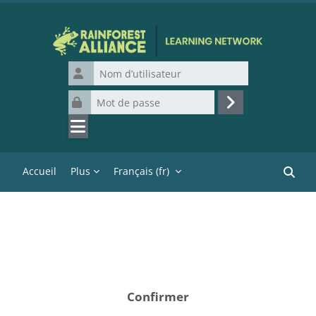
Passer au contenu principal
Nom d’utilisateur
Mot de passe
Connexion
Accueil
Plus
Français ‎(fr)‎
Recher
Confirmer