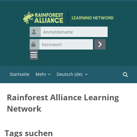
Zum Hauptinhalt
Anmeldename
Kennwort
Login
Startseite
Mehr
Deutsch ‎(de)‎
Kurse 
Rainforest Alliance Learning
Network
Tags suchen