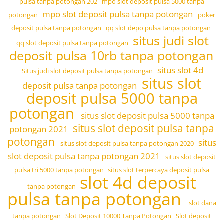
pulsa tanpa potongan 202
mpo slot deposit pulsa 5000 tanpa
mpo slot deposit pulsa tanpa potongan
potongan
poker
deposit pulsa tanpa potongan
qq slot depo pulsa tanpa potongan
situs judi slot
qq slot deposit pulsa tanpa potongan
deposit pulsa 10rb tanpa potongan
situs slot 4d
Situs judi slot deposit pulsa tanpa potongan
situs slot
deposit pulsa tanpa potongan
deposit pulsa 5000 tanpa
potongan
situs slot deposit pulsa 5000 tanpa
situs slot deposit pulsa tanpa
potongan 2021
potongan
situs
situs slot deposit pulsa tanpa potongan 2020
slot deposit pulsa tanpa potongan 2021
situs slot deposit
pulsa tri 5000 tanpa potongan
situs slot terpercaya deposit pulsa
slot 4d deposit
tanpa potongan
pulsa tanpa potongan
slot dana
tanpa potongan
Slot Deposit 10000 Tanpa Potongan
Slot deposit