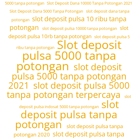
5000 tanpa potongan
Slot Deposit Dana 10000 Tanpa Potongan 2021
Slot Deposit Dana 5000 Tanpa Potongan
slot deposit dana tanpa
slot deposit pulsa 10 ribu tanpa
potongan
potongan
slot
slot deposit pulsa 10000 tanpa potongan
deposit pulsa 10rb tanpa potongan
slot deposit pulsa 5
Slot deposit
ribu tanpa potongan
pulsa 5000 tanpa
potongan
slot deposit
pulsa 5000 tanpa potongan
2021
slot deposit pulsa 5000
tanpa potongan terpercaya
slot
slot
deposit pulsa indosat 5000 tanpa potongan
deposit pulsa tanpa
potongan
slot deposit pulsa tanpa
slot deposit pulsa tanpa
potongan 2020