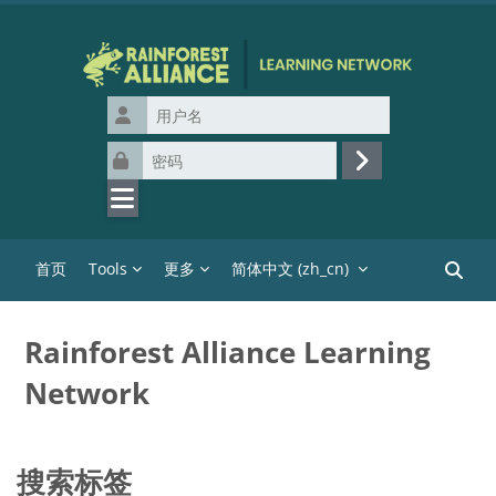
跳到主要内容
用户名
密码
登录
首页
Tools
更多
简体中文 ‎(zh_cn)‎
搜索课
Rainforest Alliance Learning
Network
搜索标签