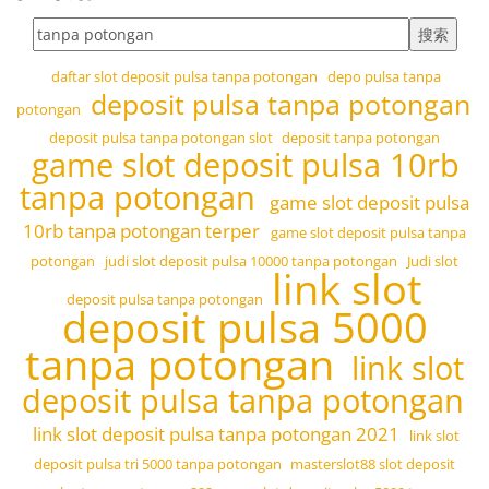
搜索标签
daftar slot deposit pulsa tanpa potongan
depo pulsa tanpa
deposit pulsa tanpa potongan
potongan
deposit pulsa tanpa potongan slot
deposit tanpa potongan
game slot deposit pulsa 10rb
tanpa potongan
game slot deposit pulsa
10rb tanpa potongan terper
game slot deposit pulsa tanpa
potongan
judi slot deposit pulsa 10000 tanpa potongan
Judi slot
link slot
deposit pulsa tanpa potongan
deposit pulsa 5000
tanpa potongan
link slot
deposit pulsa tanpa potongan
link slot deposit pulsa tanpa potongan 2021
link slot
deposit pulsa tri 5000 tanpa potongan
masterslot88 slot deposit