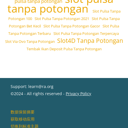
pulsa tanpa potongan
tanpa potongan
Slot Pulsa Tanpa
Potongan 100
Slot Pulsa Tanpa Potongan 2021
Slot Pulsa Tanpa
Potongan Bet Kecil
Slot Pulsa Tanpa Potongan Gacor
Slot Pulsa
Tanpa Potongan Terbaru
Slot Pulsa Tanpa Potongan Terpercaya
Slot4D Tanpa Potongan
Slot Via Ovo Tanpa Potongan
Tembak Ikan Deposit Pulsa Tanpa Potongan
Support: learn@ra.org
©2024 - All rights reserved -
Privacy Policy
‎数据保留摘要‎
获取移动应用
切换到标准主题