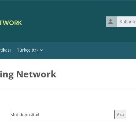
Kullanıcı adı
itikası
Türkçe ‎(tr)‎
ning Network
Etiketleri ara