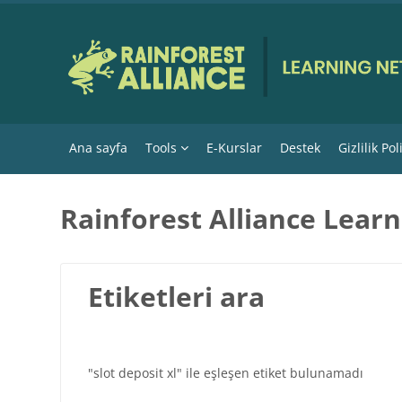
Ana içeriğe git
Ana sayfa
Tools
E-Kurslar
Destek
Gizlilik Pol
Rainforest Alliance Lear
Etiketleri ara
"slot deposit xl" ile eşleşen etiket bulunamadı