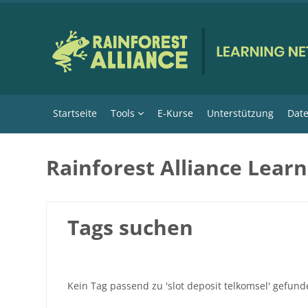
Zum Hauptinhalt
Startseite
Tools
E-Kurse
Unterstützung
Date
Rainforest Alliance Lear
Tags suchen
Kein Tag passend zu 'slot deposit telkomsel' gefun