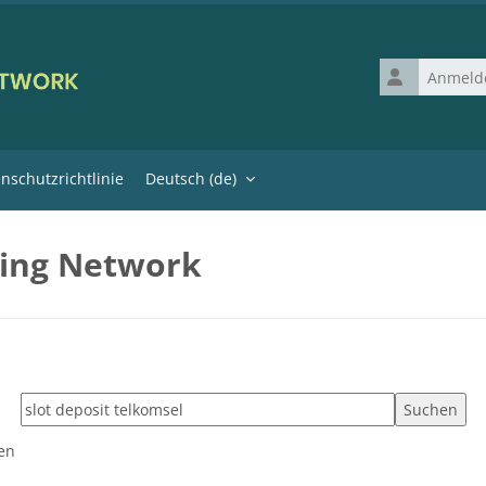
Anmeldename
nschutzrichtlinie
Deutsch ‎(de)‎
ning Network
Tags suchen
den