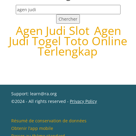
Chercher des tags
Agen Judi Slot
Agen
Judi Togel Toto Online
Terlengkap
Support: learn@ra.org
©2024 - All rights reserved -
Privacy Policy
Résumé de conservation de données
Obtenir l’app mobile
Passer au thème standard