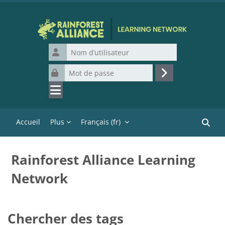
Passer au contenu principal
Nom d’utilisateur
Mot de passe
Connexion
Accueil
Plus
Français ‎(fr)‎
Recher
Rainforest Alliance Learning
Network
Chercher des tags