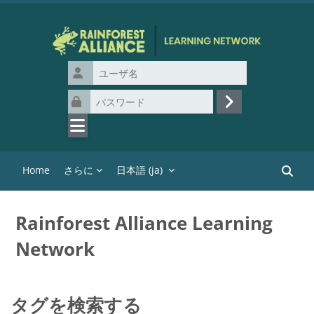
メインコンテンツへスキップする
ユーザ名
パスワード
ログイン
Home
さらに
日本語 ‎(ja)‎
コース
Rainforest Alliance Learning
Network
タグを検索する