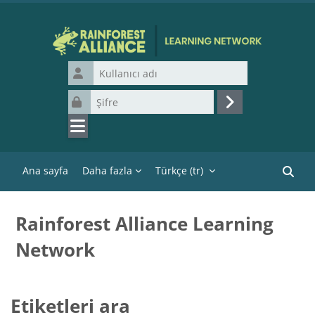
Ana içeriğe git
Kullanıcı adı
Şifre
Giriş yap
Ana sayfa
Daha fazla
Türkçe ‎(tr)‎
Kurslar
Rainforest Alliance Learning
Network
Etiketleri ara