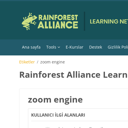
Ana içeriğe git
Ana sayfa
Tools
E-Kurslar
Destek
Gizlilik Pol
Etiketler
zoom engine
Rainforest Alliance Lear
zoom engine
KULLANICI ILGI ALANLARI