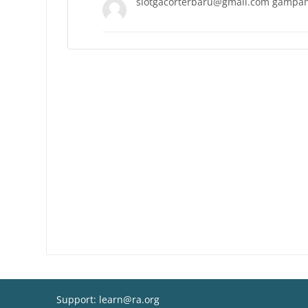
slotgacorterbaru@gmail.com gampa
Support: learn@ra.org