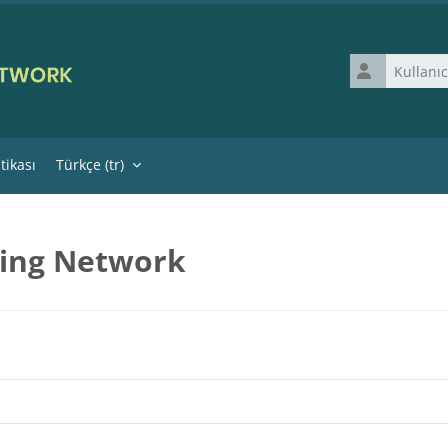
Kullanıcı adı
itikası
Türkçe ‎(tr)‎
ning Network