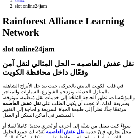
slot online24jam
Rainforest Alliance Learning
Network
slot online24jam
نقل عفش العاصمه – الحل المثالي لنقل آمن
وفعّال داخل محافظة الكويت
في قلب الكويت النابض بالحركة، حيث تتداخل الأبراج الشاهقة
بالمنازل الحديثة، وتزدحم الشوارع بالسيارات والمتاجر
والمؤسّسات، تظهر الحاجة المُلحّة إلى خدمات نقل مُنظّمة، موثوقة،
وسريعة. لذلك، لا عجب أن يكون الطلب على
نقل عفش العاصمه
مرتفعًا جدًّا، نظراً إلى طبيعة الحياة السريعة والحاجة إلى التغيير
المستمر في أماكن السكن أو العمل.
سواءً كنت تنتقل من شقّة إلى أخرى، أو تُجري تجديدًا كاملاً لفيلا أو
محلّ تجاري، فإنّ خدمة
نقل عفش العاصمه
تُقدّم لك جميع الحلول
اللازمة بأسلوب احترافي يحافظ على ممتلكاتك ويُجنّبك التوتّر