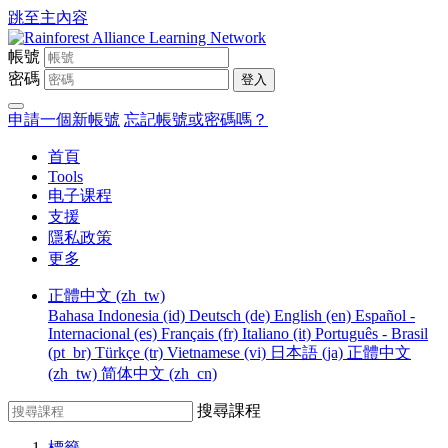
跳至主內容
帳號
密碼
登入
申請一個新帳號
忘記帳號或密碼嗎？
首頁
Tools
电子课程
支援
隱私政策
更多
正體中文 ‎(zh_tw)‎
Bahasa Indonesia ‎(id)‎
Deutsch ‎(de)‎
English ‎(en)‎
Español -
Internacional ‎(es)‎
Français ‎(fr)‎
Italiano ‎(it)‎
Português - Brasil
‎(pt_br)‎
Türkçe ‎(tr)‎
Vietnamese ‎(vi)‎
日本語 ‎(ja)‎
正體中文
‎(zh_tw)‎
简体中文 ‎(zh_cn)‎
搜尋課程
標籤