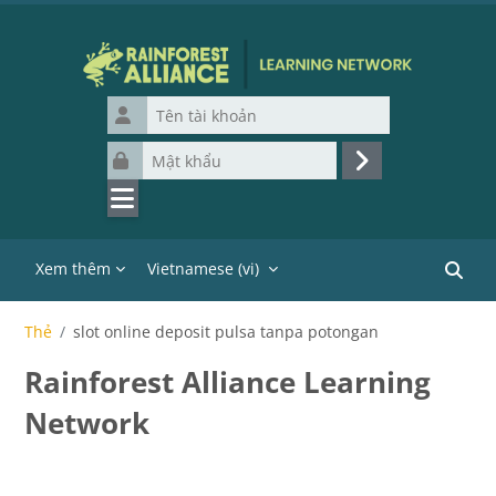
Chuyển tới nội dung chính
Tên tài khoản
Mật khẩu
Đăng nhập
Xem thêm
Vietnamese ‎(vi)‎
Tìm ki
Thẻ
slot online deposit pulsa tanpa potongan
Rainforest Alliance Learning
Network