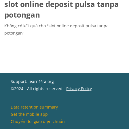
slot online deposit pulsa tanpa
potongan
Không có kết quả cho "slot online deposit pulsa tanpa
potongan"
Support: learn@ra.org
©2024 - All rights reserved -
Privacy Policy
Data retention summary
Get the mobile app
Chuyển đổi giao diện chuẩn