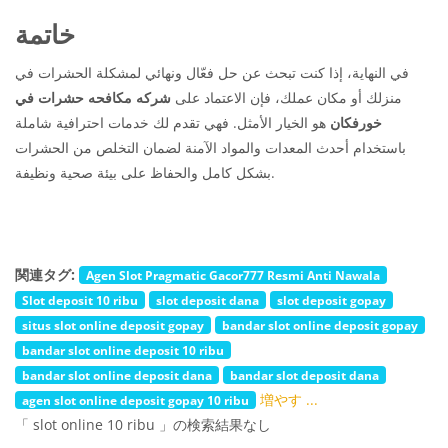
خاتمة
في النهاية، إذا كنت تبحث عن حل فعّال ونهائي لمشكلة الحشرات في
منزلك أو مكان عملك، فإن الاعتماد على
شركه مكافحه حشرات في
خورفكان
هو الخيار الأمثل. فهي تقدم لك خدمات احترافية شاملة
باستخدام أحدث المعدات والمواد الآمنة لضمان التخلص من الحشرات
بشكل كامل والحفاظ على بيئة صحية ونظيفة.
関連タグ:
Agen Slot Pragmatic Gacor777 Resmi Anti Nawala
Slot deposit 10 ribu
slot deposit dana
slot deposit gopay
situs slot online deposit gopay
bandar slot online deposit gopay
bandar slot online deposit 10 ribu
bandar slot online deposit dana
bandar slot deposit dana
増やす ...
agen slot online deposit gopay 10 ribu
「 slot online 10 ribu 」の検索結果なし