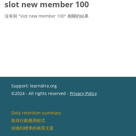
slot new member 100
沒有與 "slot new member 100" 相關的結果
Support: learn@ra.org
©2024 - All rights reserved -
Privacy Policy
Data retention summary
取得行動應用程式
切換到標準的佈景主題