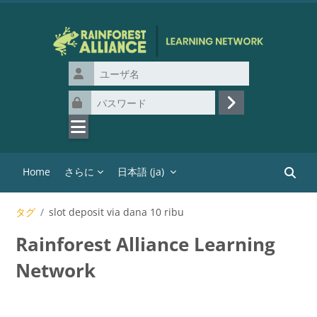
メインコンテンツへスキップする
ユーザ名
パスワード
ログイン
Home
さらに
日本語 ‎(ja)‎
コース
タグ
slot deposit via dana 10 ribu
Rainforest Alliance Learning
Network