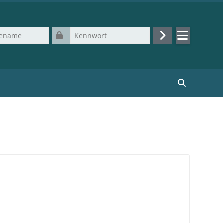
Kennwort
Login
Kurse suchen