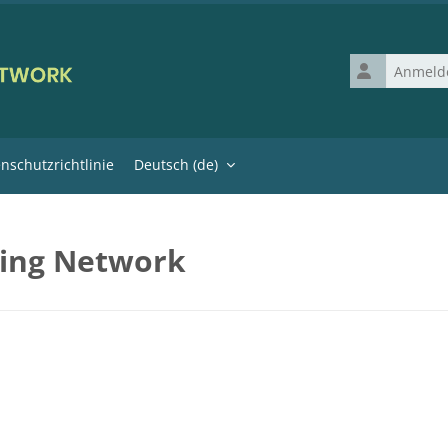
Anmeldename
nschutzrichtlinie
Deutsch ‎(de)‎
ning Network