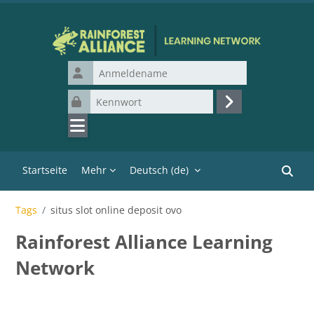
Zum Hauptinhalt
Anmeldename
Kennwort
Login
Startseite
Mehr
Deutsch ‎(de)‎
Kurse 
Tags
situs slot online deposit ovo
Rainforest Alliance Learning
Network