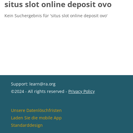
situs slot online deposit ovo
Kein Suchergebnis für 'situs slot online deposit ovo'
Support: learn@ra.org
©2024 - All rights reserved -
Privacy Policy
Unsere Datenlöschfristen
Laden Sie die mobile App
Standarddesign