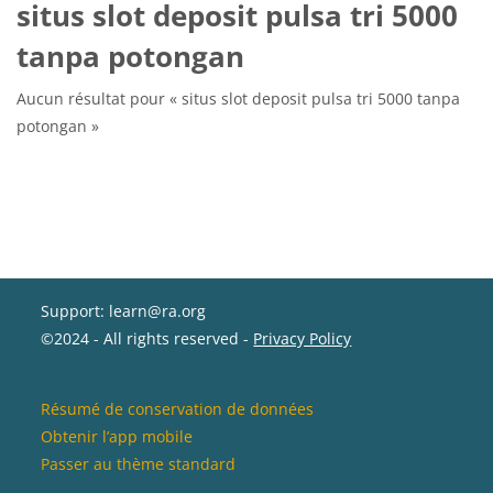
situs slot deposit pulsa tri 5000
tanpa potongan
Aucun résultat pour « situs slot deposit pulsa tri 5000 tanpa
potongan »
Support: learn@ra.org
©2024 - All rights reserved -
Privacy Policy
Résumé de conservation de données
Obtenir l’app mobile
Passer au thème standard