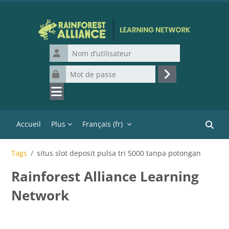
Passer au contenu principal
Nom d’utilisateur
Mot de passe
Connexion
Accueil
Plus
Français ‎(fr)‎
Recher
Tags
situs slot deposit pulsa tri 5000 tanpa potongan
Rainforest Alliance Learning
Network