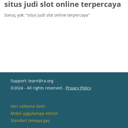
situs judi slot online terpercaya
Sonuç yok: "situs judi slot online terpercaya"
Support: learn@ra.org
©2024 - All rights reserved -
Privacy Policy
Veri saklama özeti
Mobil uygulamayı edinin
Standart temaya geç