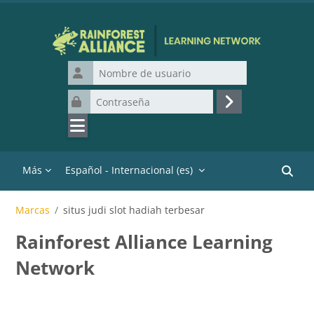
Salta al contenido principal
Nombre de usuario
Contraseña
Acceder
Más
Español - Internacional ‎(es)‎
Buscar
Marcas
situs judi slot hadiah terbesar
Rainforest Alliance Learning
Network