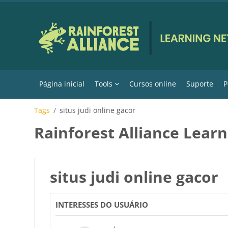
Ir para o conteúdo principal
Página inicial
Tools
Cursos online
Suporte
P
Tags
situs judi online gacor
Rainforest Alliance Lear
situs judi online gacor
INTERESSES DO USUÁRIO