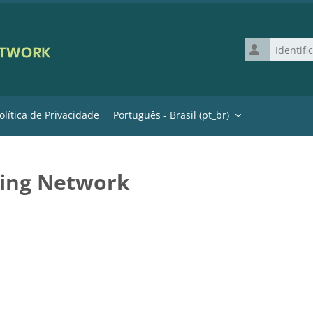
Identificação 
olítica de Privacidade
Português - Brasil ‎(pt_br)‎
ning Network