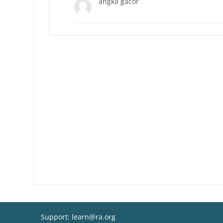
angka gacor
Support: learn@ra.org