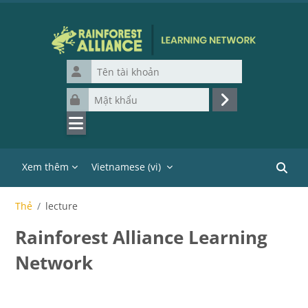
Chuyển tới nội dung chính
Tên tài khoản
Mật khẩu
Đăng nhập
Xem thêm
Vietnamese ‎(vi)‎
Tìm ki
Thẻ
lecture
Rainforest Alliance Learning
Network