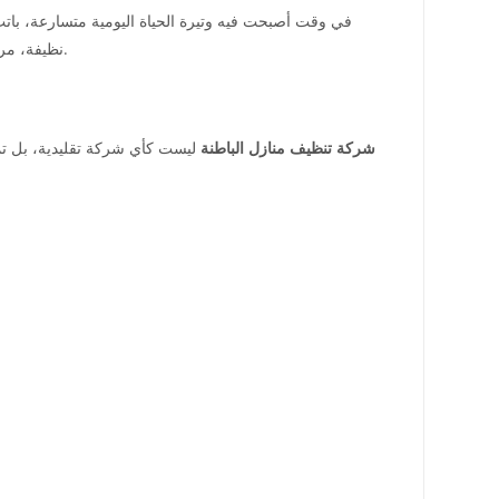
في وقت أصبحت فيه وتيرة الحياة اليومية متسارعة، بات
نظيفة، مرتبة، وصحية، دون عناء أو قلق. فهي لا توفر مجرد خدمة تنظيف، بل تقدم تجربة متكاملة مبنية على الثقة، الاحترافية، والاهتمام بأدق التفاصيل.
شركة تنظيف منازل الباطنة
ليست كأي شركة تقليدية، بل تمت