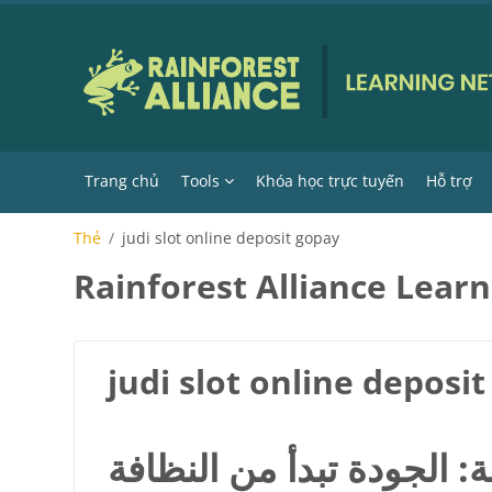
Chuyển tới nội dung chính
Trang chủ
Tools
Khóa học trực tuyến
Hỗ trợ
Thẻ
judi slot online deposit gopay
Rainforest Alliance Lear
judi slot online deposi
 الجودة تبدأ من النظافة