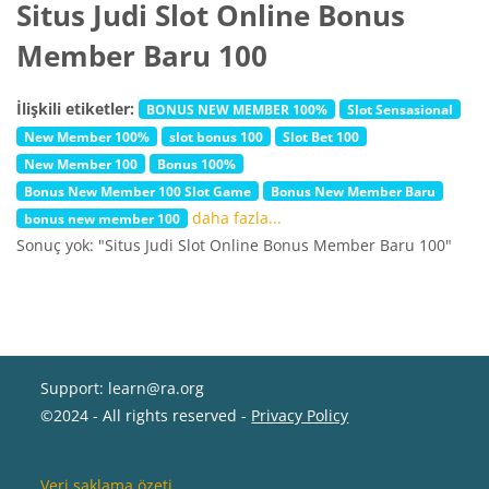
Situs Judi Slot Online Bonus
Member Baru 100
İlişkili etiketler:
BONUS NEW MEMBER 100%
Slot Sensasional
New Member 100%
slot bonus 100
Slot Bet 100
New Member 100
Bonus 100%
Bonus New Member 100 Slot Game
Bonus New Member Baru
daha fazla...
bonus new member 100
Sonuç yok: "Situs Judi Slot Online Bonus Member Baru 100"
Support: learn@ra.org
©2024 - All rights reserved -
Privacy Policy
Veri saklama özeti