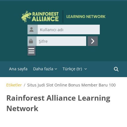
Ana içeriğe git
Kullanıcı adı
Şifre
Giriş yap
Ana sayfa
Daha fazla
Türkçe ‎(tr)‎
Kurslar
Etiketler
Situs Judi Slot Online Bonus Member Baru 100
Rainforest Alliance Learning
Network