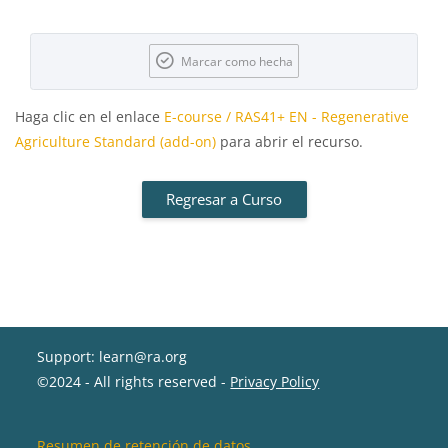
Requisitos de finalización
Marcar como hecha
Haga clic en el enlace
E-course / RAS41+ EN - Regenerative
Agriculture Standard (add-on)
para abrir el recurso.
Regresar a Curso
Support: learn@ra.org
©2024 - All rights reserved -
Privacy Policy
Resumen de retención de datos