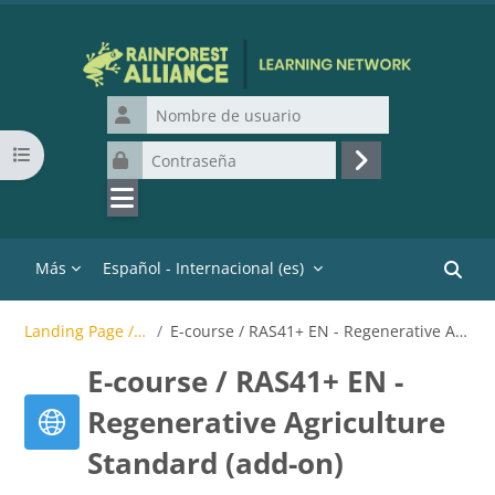
Salta al contenido principal
Nombre de usuario
Abrir índice del curso
Contraseña
Acceder
Más
Español - Internacional ‎(es)‎
Buscar
Landing Page / Certification
E-course / RAS41+ EN - Regenerative Agriculture Standard (add-on)
E-course / RAS41+ EN -
Regenerative Agriculture
Standard (add-on)