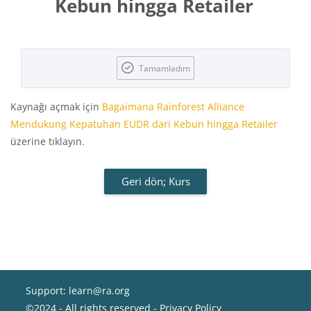
Kebun hingga Retailer
Tamamlama Gereklilikleri
Tamamladım
Kaynağı açmak için
Bagaimana Rainforest Alliance
Mendukung Kepatuhan EUDR dari Kebun hingga Retailer
üzerine tıklayın.
Geri dön; Kurs
Support: learn@ra.org
©2024 - All rights reserved -
Privacy Policy