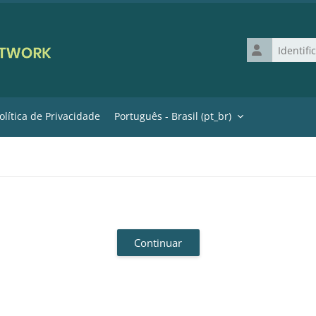
Identificação 
olítica de Privacidade
Português - Brasil ‎(pt_br)‎
Continuar