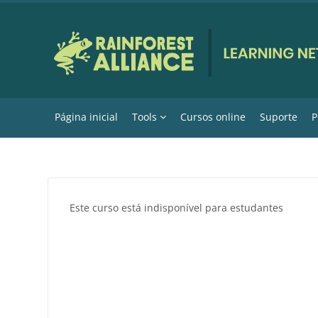
Ir para o conteúdo principal
Página inicial
Tools
Cursos online
Suporte
P
Este curso está indisponível para estudantes