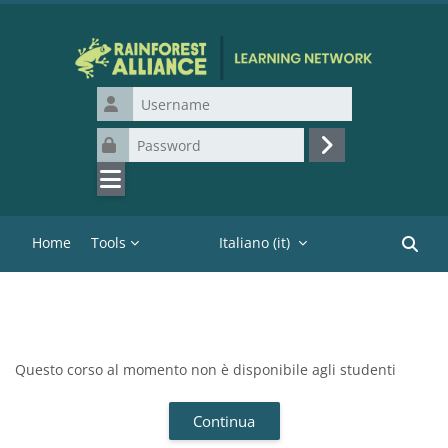
Vai al contenuto principale
Username
Password
Login
Home
Tools
Italiano ‎(it)‎
Cerca c
Questo corso al momento non è disponibile agli studenti
Continua