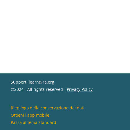
Support: learn@ra.org
©2024 - All rights reserved -
Privacy Policy
Riepilogo della conservazione dei dati
Ottieni l'app mobile
Passa al tema standard