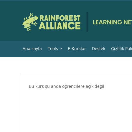
Ana içeriğe git
Ana sayfa
Tools
E-Kurslar
Destek
Gizlilik Pol
Bu kurs şu anda öğrencilere açık değil