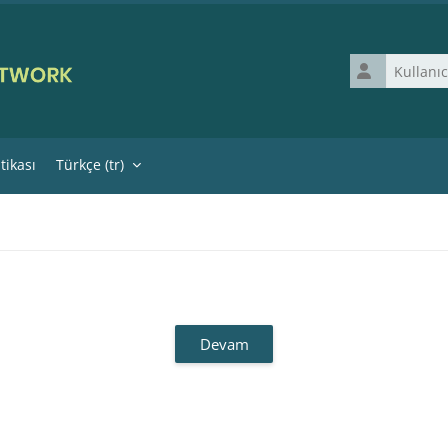
Kullanıcı adı
itikası
Türkçe ‎(tr)‎
Devam