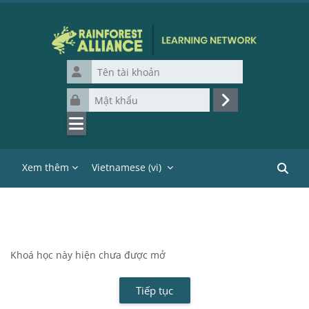
Chuyển tới nội dung chính
Tên tài khoản
Mật khẩu
Đăng nhập
Xem thêm
Vietnamese ‎(vi)‎
Tìm ki
Khoá học này hiện chưa được mở
Tiếp tục