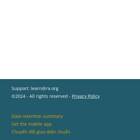
Support: learn@ra.org
©2024 - All rights reserved -
Privacy Policy
Data retention summary
Get the mobile app
Chuyển đổi giao diện chuẩn