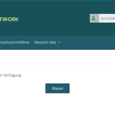
Anmeldename
nschutzrichtlinie
Deutsch ‎(de)‎
ur Verfügung.
Weiter