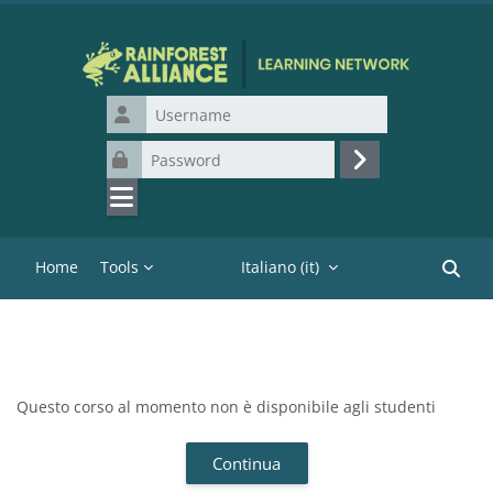
Vai al contenuto principale
Username
Password
Login
Home
Tools
Italiano ‎(it)‎
Cerca c
Questo corso al momento non è disponibile agli studenti
Continua