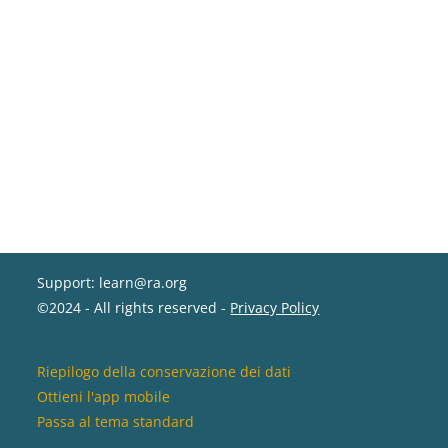
Support: learn@ra.org
©2024 - All rights reserved -
Privacy Policy
Riepilogo della conservazione dei dati
Ottieni l'app mobile
Passa al tema standard